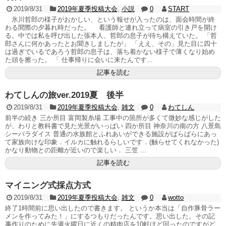
2019/8/31
2019年夏季投稿大会
,
小説
0
START
氷川哲郎の様子がおかしい、という報せが入ったのは、面会時間が終
わる間際の夕暮れ時だった。 看護師と連れ立って病室の引き戸を開け
る。中では私を呼び出した張本人、哲郎の息子が待ち構えていた。 「哲
郎さんに何かあったとお聞きしましたが」 「ええ、その」見た目に四十
は過ぎでいるであろう哲郎の息子は、落ち着かない様子で薄くなり始め
た頭を擦った。 「 仕事帰りに会いに来たんです...
記事を読む
わてしんの旅ver.2019夏 後半
2019/8/31
2019年夏季投稿大会
,
雑文
0
わてしん
前半の続き 三か所目 富岡製糸場 工事中の箇所が多くて微妙な感じがした
が、わりと教科書で見た光景がいっぱい 四か所目 神奈川の南の方 八景島
シーパラダイス 普通の水族館とふれあいができる施設がばらばらにあっ
て家族向けな印象．イルカに触れるらしいです．(触らせてくれなかった)
かなり動物との距離が近いので楽しい． 三笠 ...
記事を読む
マイニング式採点方式
2019/8/31
2019年夏季投稿大会
,
雑文
0
wotto
終了1時間前に思い出したので書きます。 というか本当は「自作豚骨ラー
メンを作ってみた！」にするつもりだったんです。思い出した。その記
事作りのために先週火曜日に近くの精肉店を10軒ほど回ったのですがど