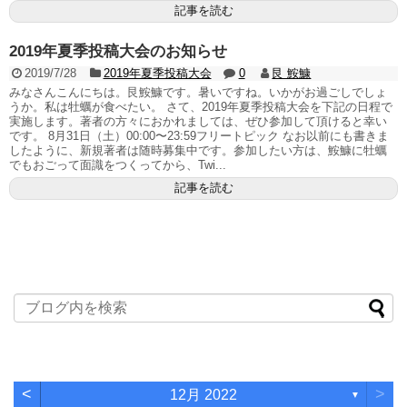
記事を読む
2019年夏季投稿大会のお知らせ
2019/7/28
2019年夏季投稿大会
0
艮 鮟鱇
みなさんこんにちは。艮鮟鱇です。暑いですね。いかがお過ごしでしょ
うか。私は牡蠣が食べたい。 さて、2019年夏季投稿大会を下記の日程で
実施します。著者の方々におかれましては、ぜひ参加して頂けると幸い
です。 8月31日（土）00:00〜23:59フリートピック なお以前にも書きま
したように、新規著者は随時募集中です。参加したい方は、鮟鱇に牡蠣
でもおごって面識をつくってから、Twi...
記事を読む
<
>
12月 2022
▼