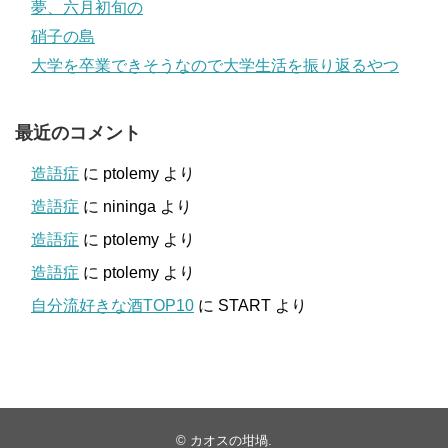
夢、六月初旬の
硝子の島
大学を卒業できそうなので大学生活を振り返るやつ
最近のコメント
造語症
に
ptolemy
より
造語症
に
nininga
より
造語症
に
ptolemy
より
造語症
に
ptolemy
より
自分流好きな酒TOP10
に
START
より
©
カオスの坩堝
.