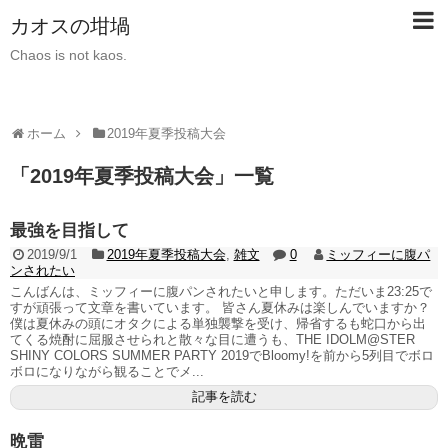
カオスの坩堝
Chaos is not kaos.
ホーム
2019年夏季投稿大会
「
2019年夏季投稿大会
」
一覧
最強を目指して
2019/9/1
2019年夏季投稿大会
,
雑文
0
ミッフィーに腹パ
ンされたい
こんばんは、ミッフィーに腹パンされたいと申します。ただいま23:25で
すが頑張って文章を書いています。 皆さん夏休みは楽しんでいますか？
僕は夏休みの頭にオタクによる単独襲撃を受け、帰省するも蛇口から出
てくる焼酎に屈服させられと散々な目に遭うも、THE IDOLM@STER
SHINY COLORS SUMMER PARTY 2019でBloomy!を前から5列目でボロ
ボロになりながら観ることでメ...
記事を読む
晩雷