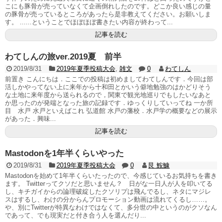
こにも豚骨が売っていなくて企画倒れしたのです。どこか良い感じの量
の豚骨が売っているところがあったら是非教えてください。お願いしま
す。 ......ということでほぼほぼ書きたい内容が終わって...
記事を読む
わてしんの旅ver.2019夏 前半
2019/8/31
2019年夏季投稿大会
,
雑文
0
わてしん
前置き こんにちは．ここでの投稿は初めましてわてしんです．今回は部
活しかやってない上に来年から十和田とかいう僻地勉強のはかどりそう
な土地に来年度から送られるので，関東で観光地巡りでもしたいなあと
か思ったのが発端となった旅の記録です．ゆっくりしていってね 一か所
目 水戸 水戸といえばこれ 弘道館 水戸の藩校．水戸学の概要などの展示
があった．興味...
記事を読む
Mastodonを1年半くらいやった
2019/8/31
2019年夏季投稿大会
0
艮 鮟鱇
Mastodonを始めて1年半くらいたったので、今感じているお気持ちを書き
ます。 Twitterってクソだと思いません？ 日がな一日人が人を叩いてる
し、キチガイからの論理破綻したクソリプは飛んでるし、ネタにマジレ
スはするし、わけの分からんプロモーション動画は流れてくるし……。
や、別にTwitterが特異なわけではなくて、多分世の中というのがクソなん
であって、でも現実だと付き合う人を選んだり...