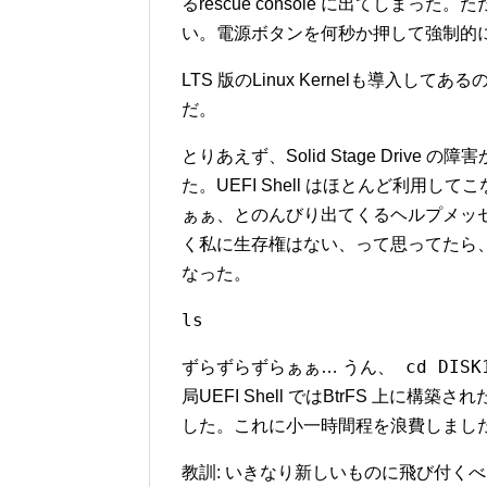
るrescue console に出てし
い。電源ボタンを何秒か押して強制的
LTS 版のLinux Kernelも導入してあ
だ。
とりあえず、Solid Stage Drive 
た。UEFI Shell はほとんど利用し
ぁぁ、とのんびり出てくるヘルプメッ
く私に生存権はない、って思ってたら、
なった。
ls
cd DIS
ずらずらずらぁぁ… うん、
局UEFI Shell ではBtrFS 上に構
した。これに小一時間程を浪費しまし
教訓: いきなり新しいものに飛び付く