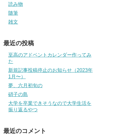
読み物
随筆
雑文
最近の投稿
至高のアドベントカレンダー作ってみ
た
新規記事投稿停止のお知らせ（2023年
1月〜）
夢、六月初旬の
硝子の島
大学を卒業できそうなので大学生活を
振り返るやつ
最近のコメント