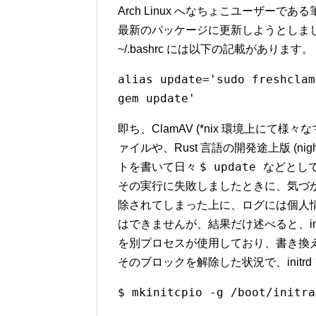
Arch Linux へなちょこユーザーで
最新のパッケージに更新しようとしま
~/.bashrc には以下の記載があります。
alias update='sudo freshclam
gem update'
即ち、ClamAV (*nix 環境上にて
ァイルや、Rust 言語の開発途上版 (n
$ update
トを書いて日々
などとし
その実行に失敗しましたときに、気づ
除されてしまった上に、ログには個人
はできませんが、結果だけ述べると、in
を別プロセスが使用しており、書き換
そのブロックを解除した状況で、initrd
$ mkinitcpio -g /boot/initra