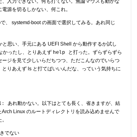
まった。ただ、入力できない。何も打てない。無論マウスも動かな
に電源を切るしかない、何これ。
るので、 systemd-boot の画面で選択してみる。あれ同じ
の障害かと思い、手元にある UEFI Shell から動作するか試し
help
てこなかったし、とりあえず
と打った。ずらずらずら
セージを見て少しいらだちつつ、ただこんなのでいらつ
とりあえず ls と打てばいいんだな、っていう気持ちに
K1:
あれ動かない。以下はとても長く、省きますが、結
築されたArch Linux のルートディレクトリを読み込めませんで
た。
べきでない