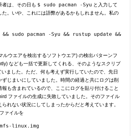
31
31
31
30
30
30
31
30
30
31
31
31
$ sudo pacman -Syu
ある筆者は、その日も
と入力して
した。いや、これには語弊があるかもしれません。私の
 && sudo pacman -Syu && rustup update &&
様々なマルウエアを検出するソフトウエア) の検出パターンフ
ightly) なども一括で更新してくれる、そのようなスクリプ
ていました。ただ、何も考えず実行していたので、先日
かずじまいにしていました。時間の経過と共にログは削
情報も含まれているので、ここにログを貼り付けること
ird ファイルの生成に失敗していました。そのファイル
えられない状況にしてしまったからだと考えています。
 ファイルを
mfs-linux.img