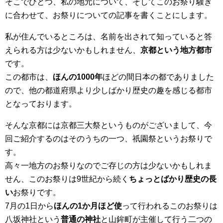
そこでひとつ、私の地元について、そしてこのお祭り騒ぎ
に合わせて、お祭りについての記事を書くことにします。
私が住んでいるところは、名前を出されて知っていると答
えられる方は少ないかもしれません、
京都という地方都市
です。
この都市は、
ほんの1000年
ほどの間日本の都でありました
ので、他の都道府県より少しばかり歴史の趣を感じる都市
となっております。
そんな京都には京都三大祭というものがございまして、今
回ご紹介するのはそのうちの一つ、祇園祭というお祭りで
す。
高々一地方のお祭りなのでご存じの方は少ないかもしれま
せん、このお祭りは9世紀から続く
ちょっとばかり歴史の長
い
お祭りです。
7月の1日から
ほんの1か月ほど使
って行われるこのお祭りは
八坂神社という
普通の神社
と山鉾町が主催して行う二つの