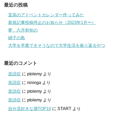
最近の投稿
至高のアドベントカレンダー作ってみた
新規記事投稿停止のお知らせ（2023年1月〜）
夢、六月初旬の
硝子の島
大学を卒業できそうなので大学生活を振り返るやつ
最近のコメント
造語症
に
ptolemy
より
造語症
に
nininga
より
造語症
に
ptolemy
より
造語症
に
ptolemy
より
自分流好きな酒TOP10
に
START
より