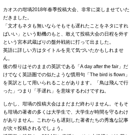
カオスの坩堝2018年春季投稿大会、非常に楽しませていた
だきました。
「文才もネタも無いならそもそも遅れたことをネタにすれ
ばいい」という動機のもと、敢えて投稿大会の日程を外す
という宮本武蔵ばりの盤外戦術に打って出ました。
英語に詳しい方はタイトルを見て気づいたかもしれませ
ん。
後の祭りはそのままの英訳である「A day after the fair」だ
けでなく英語圏での似たような慣用句「The bird is flown」
を英訳として用いられることがあります。「鳥は飛んで行
った」つまり「手遅れ」を意味するわけですね。
しかし、坩堝の投稿大会はまだまだ終わりません。そもそ
も坩堝の著者の多くは大学生で、大学生が時間を守るわけ
がありません。これからも遅刻した著者たちの秀逸な記事
が次々投稿されるでしょう。