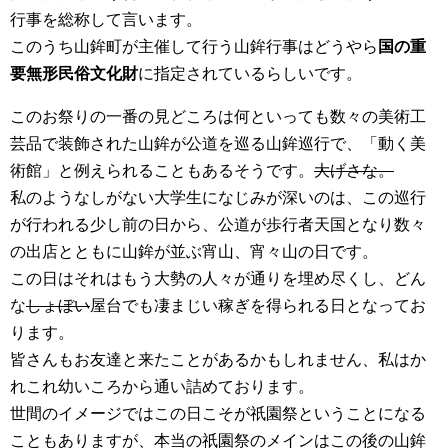
行事を総称して言います。
このうち山鉾町が主催して行う山鉾行事はどうやら
国の重
要無形民俗文化財
に指定されているらしいです。
このお祭りの一番の見どころは何といっても数々の美術工
芸品で装飾された山鉾が公道を巡る山鉾巡行で、「動く美
術館」と例えられることもあるそうです。
大げさな。
私のようなしがない大学生になじみが深いのは、この巡行
が行われる少し前の日から、公道が歩行者天国となり数々
の出店とともに山鉾が並ぶ宵山、宵々山の日です。
この日はそれはもう大勢の人々が通りを埋め尽くし、どん
な
しょぼい
屋台でも凄まじい稼ぎを得られる日となってお
ります。
皆さんもお友達と来たことがあるかもしれません、私はか
れこれ幼いころから通い詰めております。
世間のイメージではこの日こそが祇園祭ということになる
こともありますが、本当の祇園祭のメインはこの後の山鉾