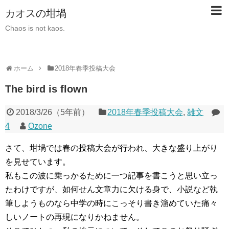
カオスの坩堝
Chaos is not kaos.
ホーム
2018年春季投稿大会
The bird is flown
2018/3/26
（
5年前
）
2018年春季投稿大会
,
雑文
4
Ozone
さて、坩堝では春の投稿大会が行われ、大きな盛り上がり
を見せています。
私もこの波に乗っかるために一つ記事を書こうと思い立っ
たわけですが、如何せん文章力に欠ける身で、小説など執
筆しようものなら中学の時にこっそり書き溜めていた痛々
しいノートの再現になりかねません。