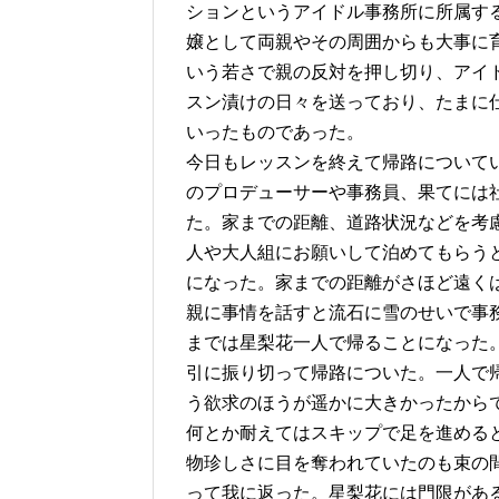
ションというアイドル事務所に所属す
嬢として両親やその周囲からも大事に
いう若さで親の反対を押し切り、アイ
スン漬けの日々を送っており、たまに
いったものであった。
今日もレッスンを終えて帰路についてい
のプロデューサーや事務員、果てには
た。家までの距離、道路状況などを考
人や大人組にお願いして泊めてもらう
になった。家までの距離がさほど遠く
親に事情を話すと流石に雪のせいで事
までは星梨花一人で帰ることになった
引に振り切って帰路についた。一人で
う欲求のほうが遥かに大きかったから
何とか耐えてはスキップで足を進める
物珍しさに目を奪われていたのも束の
って我に返った。星梨花には門限があ