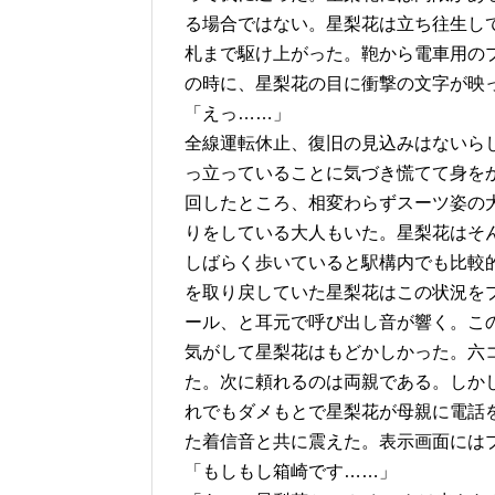
る場合ではない。星梨花は立ち往生し
札まで駆け上がった。鞄から電車用の
の時に、星梨花の目に衝撃の文字が映
「えっ……」
全線運転休止、復旧の見込みはないら
っ立っていることに気づき慌てて身を
回したところ、相変わらずスーツ姿の
りをしている大人もいた。星梨花はそ
しばらく歩いていると駅構内でも比較
を取り戻していた星梨花はこの状況を
ール、と耳元で呼び出し音が響く。こ
気がして星梨花はもどかしかった。六
た。次に頼れるのは両親である。しか
れでもダメもとで星梨花が母親に電話
た着信音と共に震えた。表示画面には
「もしもし箱崎です……」