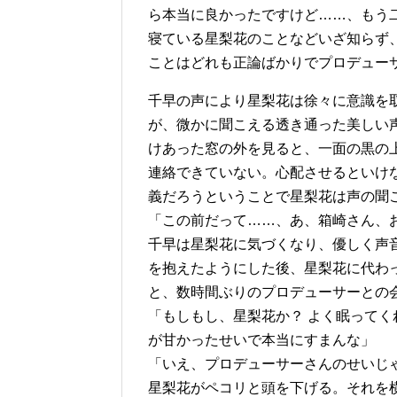
ら本当に良かったですけど……、もう
寝ている星梨花のことなどいざ知らず
ことはどれも正論ばかりでプロデュー
千早の声により星梨花は徐々に意識を
が、微かに聞こえる透き通った美しい
けあった窓の外を見ると、一面の黒の
連絡できていない。心配させるといけ
義だろうということで星梨花は声の聞
「この前だって……、あ、箱崎さん、
千早は星梨花に気づくなり、優しく声
を抱えたようにした後、星梨花に代わ
と、数時間ぶりのプロデューサーとの
「もしもし、星梨花か？ よく眠って
が甘かったせいで本当にすまんな」
「いえ、プロデューサーさんのせいじ
星梨花がペコリと頭を下げる。それを