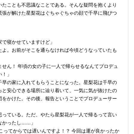
いたことも不思議なことである。そんな疑問を抱くより
緊張が解けた星梨花はぐちゃぐちゃの顔で千早に飛びつ
家で寝かせていますけど」
たよ。お前がそこを通らなければ今頃どうなっていたも
ません！ 年頃の女の子に一人で帰らせるなんてプロデュ
い！」
千早の家に入れてもらうことになった。星梨花は千早の
っと安心できる場所に辿り着いて、一気に気が抜けたの
団をかけた。その後、報告ということでプロデューサー
思っている。ただ、やたら星梨花が一人で帰るって言い
なかったし……」
こってからでは遅いんですよ！？ 今回は運が良かったか