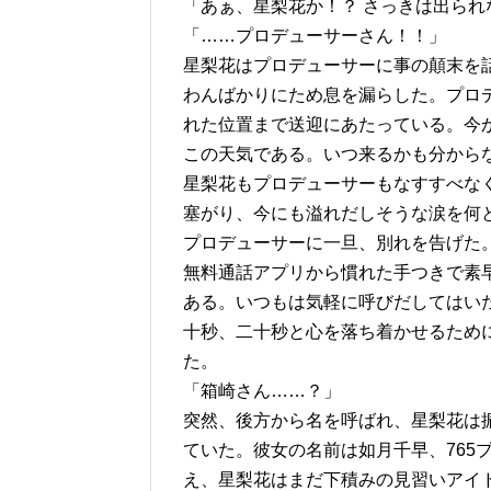
「あぁ、星梨花か！？ さっきは出ら
「……プロデューサーさん！！」
星梨花はプロデューサーに事の顛末を
わんばかりにため息を漏らした。プロ
れた位置まで送迎にあたっている。今
この天気である。いつ来るかも分から
星梨花もプロデューサーもなすすべな
塞がり、今にも溢れだしそうな涙を何
プロデューサーに一旦、別れを告げた
無料通話アプリから慣れた手つきで素
ある。いつもは気軽に呼びだしてはい
十秒、二十秒と心を落ち着かせるため
た。
「箱崎さん……？」
突然、後方から名を呼ばれ、星梨花は
ていた。彼女の名前は如月千早、765
え、星梨花はまだ下積みの見習いアイ