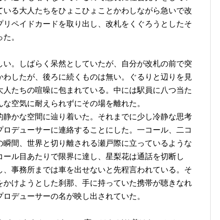
ている大人たちをひょこひょことかわしながら急いで改
プリペイドカードを取り出し、改札をくぐろうとしたそ
った。
しい。しばらく呆然としていたが、自分が改札の前で突
かわしたが、後ろに続くものは無い。ぐるりと辺りを見
大人たちの喧噪に包まれている。中には駅員に八つ当た
んな空気に耐えられずにその場を離れた。
的静かな空間に辿り着いた。それまでに少し冷静な思考
プロデューサーに連絡することにした。一コール、二コ
の瞬間、世界と切り離される瀬戸際に立っているような
コール目あたりで限界に達し、星梨花は通話を切断し
し、事務所までは車を出せないと先程言われている。そ
をかけようとした刹那、手に持っていた携帯が聴きなれ
プロデューサーの名が映し出されていた。