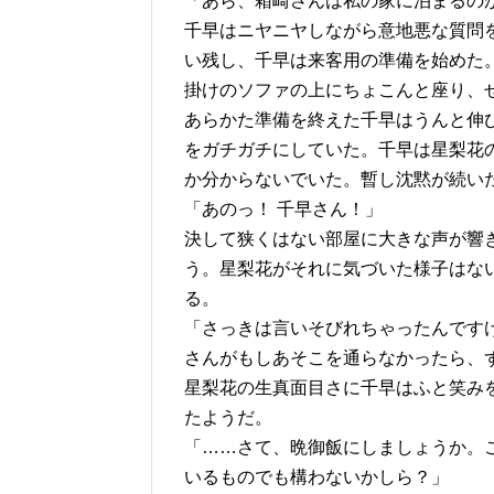
「あら、箱崎さんは私の家に泊まるの
千早はニヤニヤしながら意地悪な質問
い残し、千早は来客用の準備を始めた
掛けのソファの上にちょこんと座り、
あらかた準備を終えた千早はうんと伸
をガチガチにしていた。千早は星梨花
か分からないでいた。暫し沈黙が続い
「あのっ！ 千早さん！」
決して狭くはない部屋に大きな声が響
う。星梨花がそれに気づいた様子はな
る。
「さっきは言いそびれちゃったんです
さんがもしあそこを通らなかったら、
星梨花の生真面目さに千早はふと笑み
たようだ。
「……さて、晩御飯にしましょうか。
いるものでも構わないかしら？」