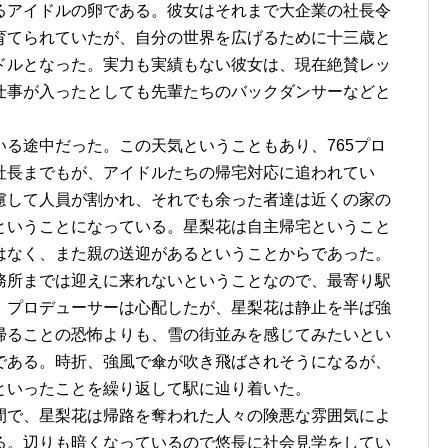
るアイドルの卵である。彼女はそれまで大企業の社長令
31
31
31
30
30
30
31
30
30
31
31
31
育てられていたが、自分の世界を広げるために十三歳と
ドルとなった。実力も実績もない彼女は、現在絶賛レッ
仕事が入ったとしても先輩たちのバックダンサーなどと
る途中だった。この天気ということもあり、765プロ
社長までもが、アイドルたちの帰宅対応に追われてい
慮して人員が割かれ、それでも余った者達は近くの家の
ということになっている。星梨花は自主帰宅ということ
はなく、また親の送迎があるということからであった。
務所までは迎えに来れないということなので、最寄り駅
。プロデューサーは心配したが、星梨花は静止を半ば強
帰ることの恐怖よりも、雪の街並みを感じてみたいとい
である。時折、強風で傘が吹き飛ばされそうになるが、
といったことを繰り返して駅に辿り着いた。
間で、星梨花は帰路を奪われた人々の険悪な雰囲気によ
る。辺りも暗くなっているので悠長に社会見学をしてい