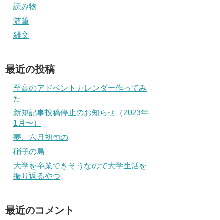
読み物
随筆
雑文
最近の投稿
至高のアドベントカレンダー作ってみ
た
新規記事投稿停止のお知らせ（2023年
1月〜）
夢、六月初旬の
硝子の島
大学を卒業できそうなので大学生活を
振り返るやつ
最近のコメント