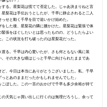
が嫌なの？」
をする。星梨花は慌てて否定した。じゃあ決まりねと言
。星梨花は手伝おうとしたが、千早に静止されると二人
せっせと動く千早を目で追いかけ始めた。
びをした後、星梨花の隣に腰かけた。星梨花は緊張で体
の緊張をほぐしたいとは思ったものの、どうしたらよい
た。この状況を打ち破ったのは星梨花だった。
き渡る。千早は内心驚いたが、さも何ともない風に装
い。その大きな瞳はじっと千早に向けられたままであ
けど、今日は本当にありがとうございました。私、千早
ずっとあのままだったかもしれませんでした」
をこぼした。この一言のおかげで千早も多少余裕が持て
この天気じゃ買い出しに行くのは無理だろうし、余って