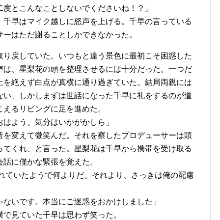
二度とこんなことしないでくださいね！？」
、千早はマイク越しに怒声を上げる。千早の言っている
サーはただ謝ることしかできなかった。
取り戻していた。いつもと違う景色に最初こそ困惑した
声は、星梨花の頭を整理させるには十分だった。一つだ
上を絶えず白点が真横に通り過ぎていた。結局両親には
ない、しかしまずは世話になった千早に礼をするのが道
こえるリビングに足を進めた。
おはよう。気分はいかがかしら」
音を変えて微笑んだ。それを察したプロデューサーは頭
ってくれ、と言った。星梨花は千早から携帯を受け取る
会話に僅かな緊張を覚えた。
くれていたようで何よりだ。それより、さっきは俺の配慮
ゃないです。本当にご迷惑をおかけしました」
横で見ていた千早は思わず笑った。