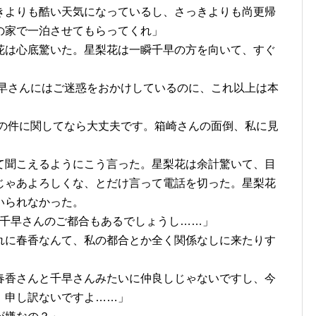
きよりも酷い天気になっているし、さっきよりも尚更帰
の家で一泊させてもらってくれ」
花は心底驚いた。星梨花は一瞬千早の方を向いて、すぐ
千早さんにはご迷惑をおかけしているのに、これ以上は本
その件に関してなら大丈夫です。箱崎さんの面倒、私に見
て聞こえるようにこう言った。星梨花は余計驚いて、目
じゃあよろしくな、とだけ言って電話を切った。星梨花
いられなかった。
 千早さんのご都合もあるでしょうし……」
れに春香なんて、私の都合とか全く関係なしに来たりす
春香さんと千早さんみたいに仲良しじゃないですし、今
、申し訳ないですよ……」