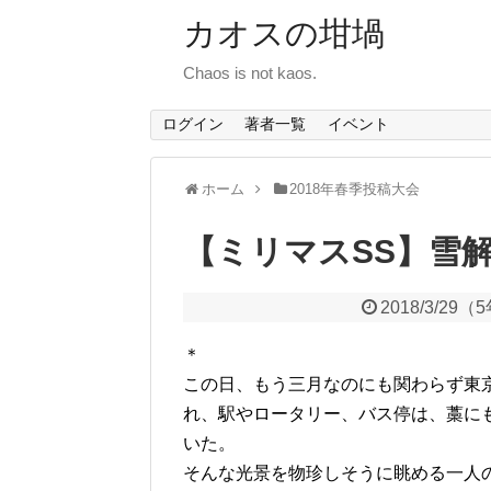
カオスの坩堝
Chaos is not kaos.
ログイン
著者一覧
イベント
ホーム
2018年春季投稿大会
【ミリマスSS】雪
2018/3/29
（
5
＊
この日、もう三月なのにも関わらず東
れ、駅やロータリー、バス停は、藁に
いた。
そんな光景を物珍しそうに眺める一人の