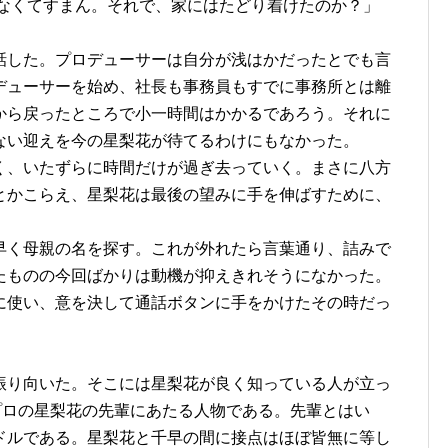
れなくてすまん。それで、家にはたどり着けたのか？」
話した。プロデューサーは自分が浅はかだったとでも言
デューサーを始め、社長も事務員もすでに事務所とは離
から戻ったところで小一時間はかかるであろう。それに
ない迎えを今の星梨花が待てるわけにもなかった。
く、いたずらに時間だけが過ぎ去っていく。まさに八方
とかこらえ、星梨花は最後の望みに手を伸ばすために、
。
早く母親の名を探す。これが外れたら言葉通り、詰みで
たものの今回ばかりは動機が抑えきれそうになかった。
に使い、意を決して通話ボタンに手をかけたその時だっ
振り向いた。そこには星梨花が良く知っている人が立っ
プロの星梨花の先輩にあたる人物である。先輩とはい
ドルである。星梨花と千早の間に接点はほぼ皆無に等し