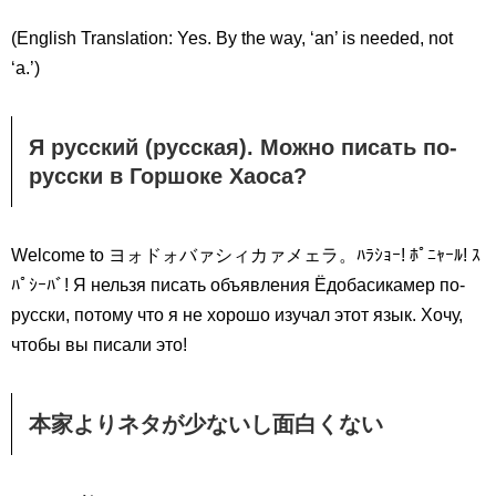
(English Translation: Yes. By the way, ‘an’ is needed, not
‘a.’)
Я русский (русская). Можно писать по-
русски в Горшоке Хаоса?
Welcome to ヨォドォバァシィカァメェラ。ﾊﾗｼｮｰ! ﾎﾟﾆｬｰﾙ! ｽ
ﾊﾟｼｰﾊﾞ! Я нельзя писать объявления Ёдобасикамер по-
русски, потому что я не хорошо изучал этот язык. Хочу,
чтобы вы писали это!
本家よりネタが少ないし面白くない