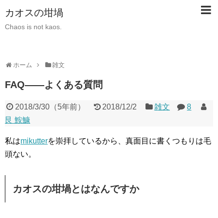
カオスの坩堝
Chaos is not kaos.
ホーム
雑文
FAQ――よくある質問
2018/3/30
（
5年前
）
2018/12/2
雑文
8
艮 鮟鱇
私は
mikutter
を崇拝しているから、真面目に書くつもりは毛
頭ない。
カオスの坩堝とはなんですか