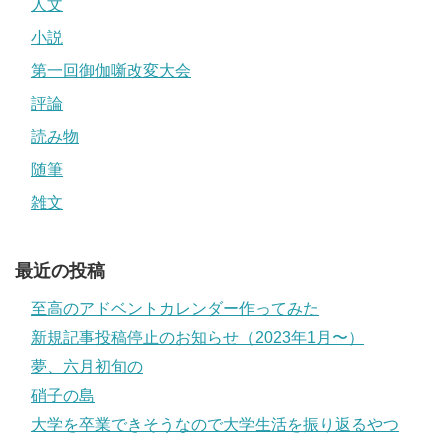
人文
小説
第一回御伽噺改変大会
評論
読み物
随筆
雑文
最近の投稿
至高のアドベントカレンダー作ってみた
新規記事投稿停止のお知らせ（2023年1月〜）
夢、六月初旬の
硝子の島
大学を卒業できそうなので大学生活を振り返るやつ