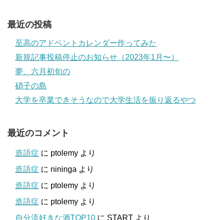
最近の投稿
至高のアドベントカレンダー作ってみた
新規記事投稿停止のお知らせ（2023年1月〜）
夢、六月初旬の
硝子の島
大学を卒業できそうなので大学生活を振り返るやつ
最近のコメント
造語症
に
ptolemy
より
造語症
に
nininga
より
造語症
に
ptolemy
より
造語症
に
ptolemy
より
自分流好きな酒TOP10
に
START
より