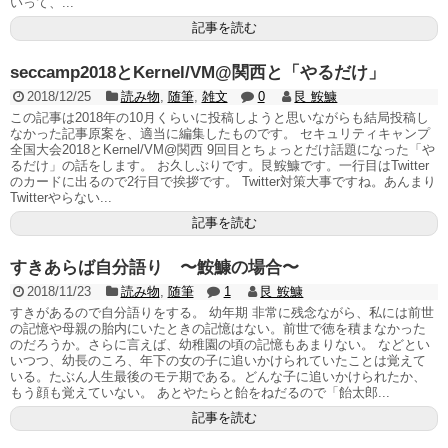
いって、...
記事を読む
seccamp2018とKernel/VM@関西と「やるだけ」
2018/12/25
読み物
,
随筆
,
雑文
0
艮 鮟鱇
この記事は2018年の10月くらいに投稿しようと思いながらも結局投稿し
なかった記事原案を、適当に編集したものです。 セキュリティキャンプ
全国大会2018とKernel/VM@関西 9回目とちょっとだけ話題になった「や
るだけ」の話をします。 お久しぶりです。艮鮟鱇です。一行目はTwitter
のカードに出るので2行目で挨拶です。 Twitter対策大事ですね。あんまり
Twitterやらない...
記事を読む
すきあらば自分語り 〜鮟鱇の場合〜
2018/11/23
読み物
,
随筆
1
艮 鮟鱇
すきがあるので自分語りをする。 幼年期 非常に残念ながら、私には前世
の記憶や母親の胎内にいたときの記憶はない。前世で徳を積まなかった
のだろうか。さらに言えば、幼稚園の頃の記憶もあまりない。 などとい
いつつ、幼長のころ、年下の女の子に追いかけられていたことは覚えて
いる。たぶん人生最後のモテ期である。どんな子に追いかけられたか、
もう顔も覚えていない。 あとやたらと飴をねだるので「飴太郎...
記事を読む