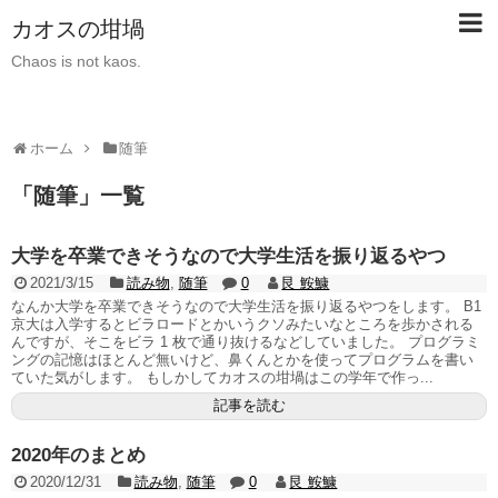
カオスの坩堝
Chaos is not kaos.
ホーム
随筆
「
随筆
」
一覧
大学を卒業できそうなので大学生活を振り返るやつ
2021/3/15
読み物
,
随筆
0
艮 鮟鱇
なんか大学を卒業できそうなので大学生活を振り返るやつをします。 B1
京大は入学するとビラロードとかいうクソみたいなところを歩かされる
んですが、そこをビラ 1 枚で通り抜けるなどしていました。 プログラミ
ングの記憶はほとんど無いけど、鼻くんとかを使ってプログラムを書い
ていた気がします。 もしかしてカオスの坩堝はこの学年で作っ...
記事を読む
2020年のまとめ
2020/12/31
読み物
,
随筆
0
艮 鮟鱇