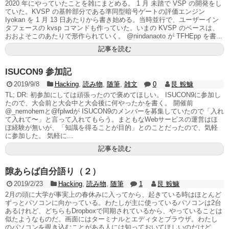
2020 年にやっていたことを雑にまとめる。 1 月 未踏で VSP の開発をし
ていた。KVSP の基幹部分である準同型暗号ゲートの評価エンジン
Iyokan を 1 月 13 日あたりから書き始める。当時並行で、ユーザーイン
タフェースの kvsp コマンドも作っていた。いまの KVSP のベースは、
おおよそこのあたりで形作られていく。 @nindanaoto が TFHEpp を書...
記事を読む
ISUCON9 参加記
2019/9/8
Hacking
,
読み物
,
随筆
,
雑文
0
艮 鮟鱇
TL; DR: 初参加にしては頑張ったので褒めてほしい。 ISUCON9に参加し
たので、大会前と大会中と大会後に何やったかを書く。 開催前
@_nemohemと@fplwdが ISUCON9のメンバーを募集していたので「入れ
て入れて〜」と言って入れてもらう。まともなWebサービスの運営はほ
ぼ経験が無いが、「知識を得ることが目的」とのことだったので、気軽
に参加した。 気軽に...
記事を読む
隙あらば自分語り（２）
2019/2/23
Hacking
,
読み物
,
随筆
1
艮 鮟鱇
2月の頭に大学が事実上の春休みに入ってから、起きている時はほとんど
ずっとパソコンに向かっている。わたしが主に使っているパソコンは2台
あるけれど、どちらもDropboxで同期されているから、やっていることは
似たようなものだ。画面にはターミナルとエディタとブラウザ。わたし
のパソコンを覗き込むことがある人には知っておいてほしいのだけど、