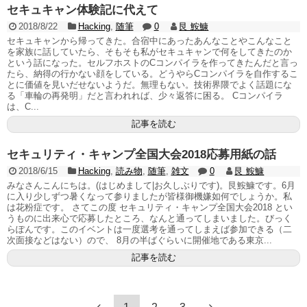
セキュキャン体験記に代えて
2018/8/22
Hacking
,
随筆
0
艮 鮟鱇
セキュキャンから帰ってきた。合宿中にあったあんなことやこんなこと
を家族に話していたら、そもそも私がセキュキャンで何をしてきたのか
という話になった。セルフホストのCコンパイラを作ってきたんだと言っ
たら、納得の行かない顔をしている。どうやらCコンパイラを自作するこ
とに価値を見いだせないようだ。無理もない。技術界隈でよく話題にな
る「車輪の再発明」だと言われれば、少々返答に困る。 Cコンパイラ
は、C...
記事を読む
セキュリティ・キャンプ全国大会2018応募用紙の話
2018/6/15
Hacking
,
読み物
,
随筆
,
雑文
0
艮 鮟鱇
みなさんこんにちは。(はじめまして|お久しぶりです)。艮鮟鱇です。6月
に入り少しずつ暑くなって参りましたが皆様御機嫌如何でしょうか。私
は花粉症です。 さてこの度 セキュリティ・キャンプ全国大会2018 とい
うものに出来心で応募したところ、なんと通ってしまいました。びっく
らぽんです。このイベントは一度選考を通ってしまえば参加できる（二
次面接などはない）ので、 8月の半ばぐらいに開催地である東京...
記事を読む