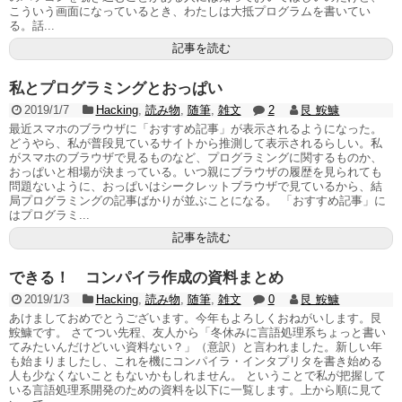
こういう画面になっているとき、わたしは大抵プログラムを書いてい
る。話...
記事を読む
私とプログラミングとおっぱい
2019/1/7
Hacking
,
読み物
,
随筆
,
雑文
2
艮 鮟鱇
最近スマホのブラウザに「おすすめ記事」が表示されるようになった。
どうやら、私が普段見ているサイトから推測して表示されるらしい。私
がスマホのブラウザで見るものなど、プログラミングに関するものか、
おっぱいと相場が決まっている。いつ親にブラウザの履歴を見られても
問題ないように、おっぱいはシークレットブラウザで見ているから、結
局プログラミングの記事ばかりが並ぶことになる。 「おすすめ記事」に
はプログラミ...
記事を読む
できる！ コンパイラ作成の資料まとめ
2019/1/3
Hacking
,
読み物
,
随筆
,
雑文
0
艮 鮟鱇
あけましておめでとうございます。今年もよろしくおねがいします。艮
鮟鱇です。 さてつい先程、友人から「冬休みに言語処理系ちょっと書い
てみたいんだけどいい資料ない？」（意訳）と言われました。新しい年
も始まりましたし、これを機にコンパイラ・インタプリタを書き始める
人も少なくないこともないかもしれません。 ということで私が把握して
いる言語処理系開発のための資料を以下に一覧します。上から順に見て