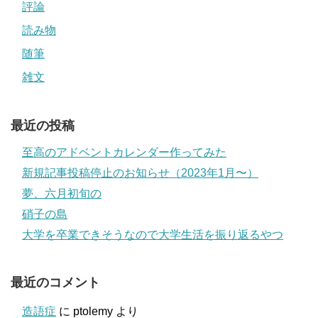
評論
読み物
随筆
雑文
最近の投稿
至高のアドベントカレンダー作ってみた
新規記事投稿停止のお知らせ（2023年1月〜）
夢、六月初旬の
硝子の島
大学を卒業できそうなので大学生活を振り返るやつ
最近のコメント
造語症
に
ptolemy
より