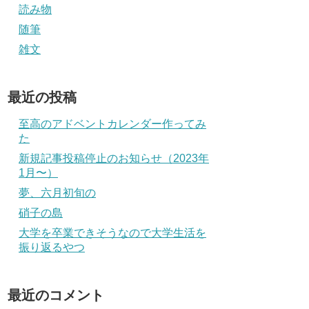
読み物
随筆
雑文
最近の投稿
至高のアドベントカレンダー作ってみ
た
新規記事投稿停止のお知らせ（2023年
1月〜）
夢、六月初旬の
硝子の島
大学を卒業できそうなので大学生活を
振り返るやつ
最近のコメント