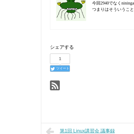
今回2940でなくnin
つまりはそういうこと
シェアする
1
ツイート
第1回 Linux講習会 議事録