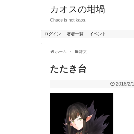
カオスの坩堝
Chaos is not kaos.
ログイン
著者一覧
イベント
ホーム
雑文
たたき台
2018/2/