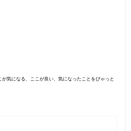
31
31
31
30
30
30
31
30
30
31
31
31
こが気になる、ここが良い、気になったことをぴゃっと