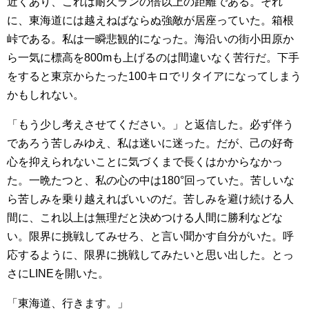
近くあり、これは耐久ランの倍以上の距離である。それ
に、東海道には越えねばならぬ強敵が居座っていた。箱根
峠である。私は一瞬悲観的になった。海沿いの街小田原か
ら一気に標高を800mも上げるのは間違いなく苦行だ。下手
をすると東京からたった100キロでリタイアになってしまう
かもしれない。
「もう少し考えさせてください。」と返信した。必ず伴う
であろう苦しみゆえ、私は迷いに迷った。だが、己の好奇
心を抑えられないことに気づくまで長くはかからなかっ
た。一晩たつと、私の心の中は180°回っていた。苦しいな
ら苦しみを乗り越えればいいのだ。苦しみを避け続ける人
間に、これ以上は無理だと決めつける人間に勝利などな
い。限界に挑戦してみせろ、と言い聞かす自分がいた。呼
応するように、限界に挑戦してみたいと思い出した。とっ
さにLINEを開いた。
「東海道、行きます。」