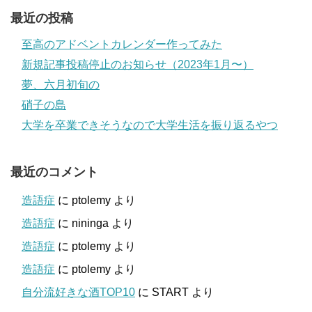
最近の投稿
至高のアドベントカレンダー作ってみた
新規記事投稿停止のお知らせ（2023年1月〜）
夢、六月初旬の
硝子の島
大学を卒業できそうなので大学生活を振り返るやつ
最近のコメント
造語症
に
ptolemy
より
造語症
に
nininga
より
造語症
に
ptolemy
より
造語症
に
ptolemy
より
自分流好きな酒TOP10
に
START
より