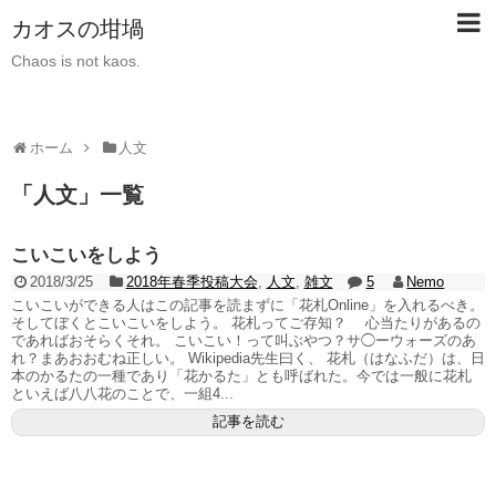
カオスの坩堝
Chaos is not kaos.
ホーム
人文
「
人文
」
一覧
こいこいをしよう
2018/3/25
2018年春季投稿大会
,
人文
,
雑文
5
Nemo
こいこいができる人はこの記事を読まずに「花札Online」を入れるべき。
そしてぼくとこいこいをしよう。 花札ってご存知？ 心当たりがあるの
であればおそらくそれ。 こいこい！って叫ぶやつ？サ◯ーウォーズのあ
れ？まあおおむね正しい。 Wikipedia先生曰く、 花札（はなふだ）は、日
本のかるたの一種であり「花かるた」とも呼ばれた。今では一般に花札
といえば八八花のことで、一組4...
記事を読む