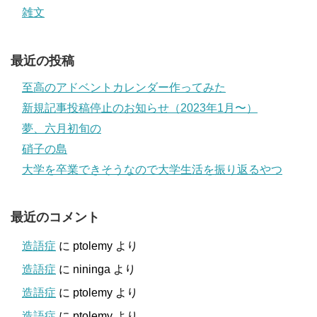
雑文
最近の投稿
至高のアドベントカレンダー作ってみた
新規記事投稿停止のお知らせ（2023年1月〜）
夢、六月初旬の
硝子の島
大学を卒業できそうなので大学生活を振り返るやつ
最近のコメント
造語症
に
ptolemy
より
造語症
に
nininga
より
造語症
に
ptolemy
より
造語症
に
ptolemy
より