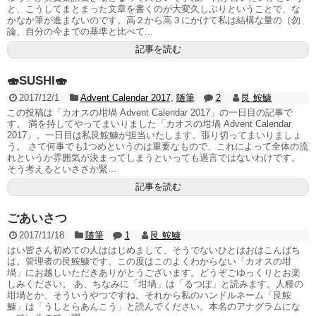
と、こうしてまとまった文章を書くのが大変久しぶりということで、な
かなか筆が進まないのです。高２から高３にかけて私は結構な量の（勿
論、自分の今までの基準と比べて...
記事を読む
🍣SUSHI🍣
2017/12/1
Advent Calendar 2017
,
随筆
2
艮 鮟鱇
この投稿は「カオスの坩堝 Advent Calendar 2017」の一日目の記事で
す。 満を持してやってまいりました「カオスの坩堝 Advent Calendar
2017」。一日目は私艮鮟鱇が担当いたします。張り切ってまいりましょ
う。 さて何事でも1つめというのは重要なもので、これによって全体の流
れというか雰囲気が決まってしまうといっても過言ではないわけです。
そう考えるといささか緊...
記事を読む
ごあいさつ
2017/11/18
随筆
1
艮 鮟鱇
はい皆さん初めての人ははじめまして、そうでないひとはおはこんばち
は。管理者の艮鮟鱇です。この度はこのよくわからない「カオスの坩
堝」にお越しいただきありがとうございます。どうぞごゆっくりとお楽
しみください。 あ、ちなみに「坩堝」は「るつぼ」と読みます。人種の
坩堝とか、そういうやつですね。それから私のハンドルネーム「艮鮟
鱇」は「うしとらあんこう」と読んでください。本名のアナグラムにな