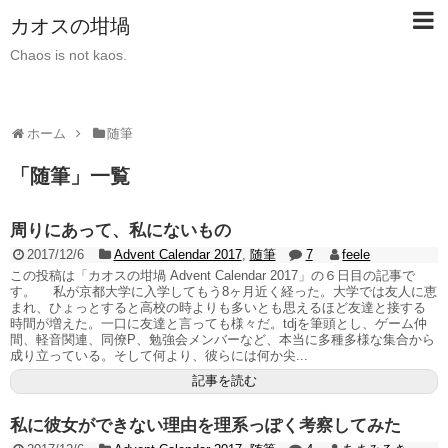
カオスの坩堝
Chaos is not kaos.
ホーム
随筆
「
随筆
」
一覧
周りにあって、私にないもの
2017/12/6
Advent Calendar 2017
,
随筆
7
feele
この投稿は「カオスの坩堝 Advent Calendar 2017」の６日目の記事で
す。 私が京都大学に入学してもう8ヶ月近く経った。大学では友人に恵
まれ、ひょっとすると高校の時よりも多いとも思えるほど友達と接する
時間が増えた。一口に友達と言っても様々だ。tdjを筆頭とし、ゲーム仲
間、軽音関連、同僚P、勉強会メンバーなど、本当に多種多様な集合から
成り立っている。そして何より、彼らには何か尖...
記事を読む
私に彼女ができない理由を理系っぽく考察してみた