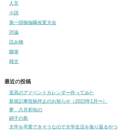
人文
小説
第一回御伽噺改変大会
評論
読み物
随筆
雑文
最近の投稿
至高のアドベントカレンダー作ってみた
新規記事投稿停止のお知らせ（2023年1月〜）
夢、六月初旬の
硝子の島
大学を卒業できそうなので大学生活を振り返るやつ