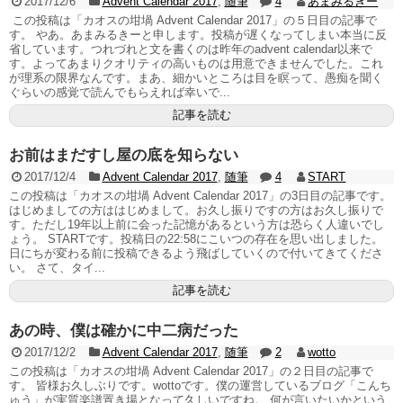
2017/12/6
Advent Calendar 2017
,
随筆
4
あまみるきー
この投稿は「カオスの坩堝 Advent Calendar 2017」の５日目の記事で
す。 やあ。あまみるきーと申します。投稿が遅くなってしまい本当に反
省しています。つれづれと文を書くのは昨年のadvent calendar以来で
す。よってあまりクオリティの高いものは用意できませんでした。これ
が理系の限界なんです。まあ、細かいところは目を瞑って、愚痴を聞く
ぐらいの感覚で読んでもらえれば幸いで...
記事を読む
お前はまだすし屋の底を知らない
2017/12/4
Advent Calendar 2017
,
随筆
4
START
この投稿は「カオスの坩堝 Advent Calendar 2017」の3日目の記事です。
はじめましての方ははじめまして。お久し振りですの方はお久し振りで
す。ただし19年以上前に会った記憶があるという方は恐らく人違いでし
ょう。 STARTです。投稿日の22:58にこいつの存在を思い出しました。
日にちが変わる前に投稿できるよう飛ばしていくので付いてきてくださ
い。 さて、タイ...
記事を読む
あの時、僕は確かに中二病だった
2017/12/2
Advent Calendar 2017
,
随筆
2
wotto
この投稿は「カオスの坩堝 Advent Calendar 2017」の２日目の記事で
す。 皆様お久しぶりです。wottoです。僕の運営しているブログ「こんち
ゅう」が実質楽譜置き場となって久しいですね。 何が言いたいかという