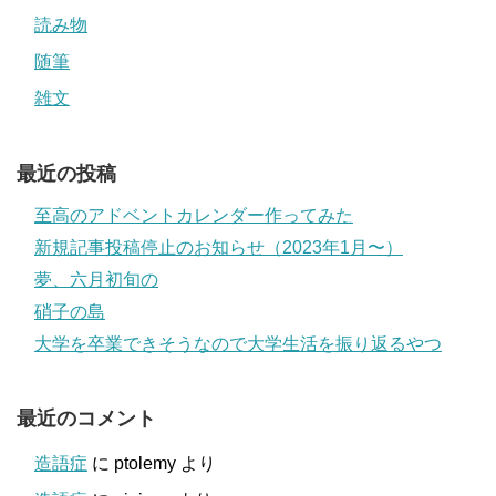
読み物
随筆
雑文
最近の投稿
至高のアドベントカレンダー作ってみた
新規記事投稿停止のお知らせ（2023年1月〜）
夢、六月初旬の
硝子の島
大学を卒業できそうなので大学生活を振り返るやつ
最近のコメント
造語症
に
ptolemy
より