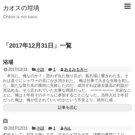
カオスの坩堝
Chaos is not kaos.
「
2017年12月31日
」
一覧
浴場
2017/12/31
小説
1
あまみるきー
「本当に、俺なのか？」思わず出た独り言が、風呂場に響きわたる。そ
れは直ぐにシャワーの音にかき消された。 俺は仕事で大きな失敗を犯し
た。新たな取引先の獲得に失敗したのだ。成功すれば過去最高の利益が
見込める。そう言われていた大事な商談だった。 ーーーーーー 光栄なこ
とに、俺は１年前そのチームに参加することになった。当時入社２年目
だった俺は、俺が任されていいのかという不安より、絶対に成...
記事を読む
白
2017/12/31
小説
1
AoL
初めまして、AOLと申します。アオルと読みます。諸般の事情により