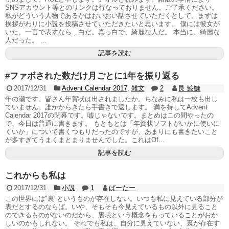
SNSアカウント等とのリンクは行なっておりません。ご了承ください。
私がどういう人物であるかはおいおい話させていただくとして、まずは
挨拶がわりに小説を投稿させていただきたいと思います。 僕には彼女が
いた。一言で表すなら…白だ。真っ白で、綺麗な人だ。 本当に、綺麗な
人だった。 ...
記事を読む
#ファボされた数だけ月ごとに1年を振り返る
2017/12/31
Advent Calendar 2017
,
雑文
2
艮 鮟鱇
年の瀬です。皆さん年賀状は出されましたか。ちなみに私は一枚も出し
ていません。誰かからきたら手書きで返します。 満を持してAdvent
Calendar 2017の閉幕です。嘘じゃないです。まとめはこの間やったの
で、今日は普通に書きます。 もともとは「年賀状ソフトがいかに使いに
くいか」について書くつもりだったのですが、あまりにも書きたいこと
が多すぎてうまくまとまりませんでした。これはOf...
記事を読む
これからも私は
2017/12/31
小説
1
ばーたー
この世界には"裏"というものが存在しない。いつも私に見えている部分が
表だとするのならば。いや、そもそも今見えているもの以外に見ること
のできるものがないのだから、裏表という概念をもっていることがおか
しいのかもしれない。 それでも私は、自分に見えていない、裏が存在す