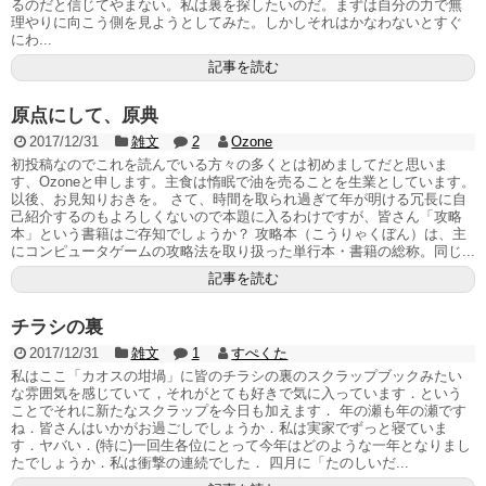
るのだと信じてやまない。私は裏を探したいのだ。まずは自分の力で無
理やりに向こう側を見ようとしてみた。しかしそれはかなわないとすぐ
にわ...
記事を読む
原点にして、原典
2017/12/31
雑文
2
Ozone
初投稿なのでこれを読んでいる方々の多くとは初めましてだと思いま
す、Ozoneと申します。主食は惰眠で油を売ることを生業としています。
以後、お見知りおきを。 さて、時間を取られ過ぎて年が明ける冗長に自
己紹介するのもよろしくないので本題に入るわけですが、皆さん「攻略
本」という書籍はご存知でしょうか？ 攻略本（こうりゃくぼん）は、主
にコンピュータゲームの攻略法を取り扱った単行本・書籍の総称。同じ...
記事を読む
チラシの裏
2017/12/31
雑文
1
すぺくた
私はここ「カオスの坩堝」に皆のチラシの裏のスクラップブックみたい
な雰囲気を感じていて，それがとても好きで気に入っています．という
ことでそれに新たなスクラップを今日も加えます． 年の瀬も年の瀬です
ね．皆さんはいかがお過ごしでしょうか．私は実家でずっと寝ていま
す．ヤバい．(特に)一回生各位にとって今年はどのような一年となりまし
たでしょうか．私は衝撃の連続でした． 四月に「たのしいだ...